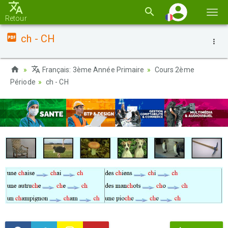
Basc
Retour
la
ch - CH
navi
Français: 3ème Année Primaire
Cours 2ème
Période
ch - CH