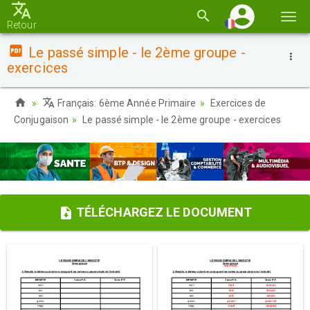
Basc
Retour
la
Le passé simple - le 2ème groupe -
navi
exercices
Français: 6ème Année Primaire
Exercices de
Conjugaison
Le passé simple - le 2ème groupe - exercices
TÉLÉCHARGEZ LE DOCUMENT