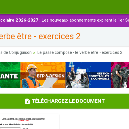
colaire 2026-2027
: Les nouveaux abonnements expirent le 1er S
rbe être - exercices 2
es de Conjugaison
Le passé composé - le verbe être - exercices 2
TÉLÉCHARGEZ LE DOCUMENT