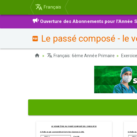
Français
Ouverture des Abonnements pour l'Année S
Le passé composé - le ve
Français: 6ème Année Primaire
Exercic