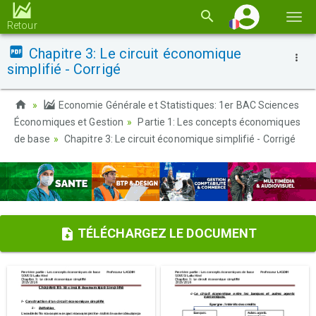
Basc
Retour
la
Chapitre 3: Le circuit économique
navi
simplifié - Corrigé
Economie Générale et Statistiques: 1er BAC Sciences
Économiques et Gestion
Partie 1: Les concepts économiques
de base
Chapitre 3: Le circuit économique simplifié - Corrigé
TÉLÉCHARGEZ LE DOCUMENT