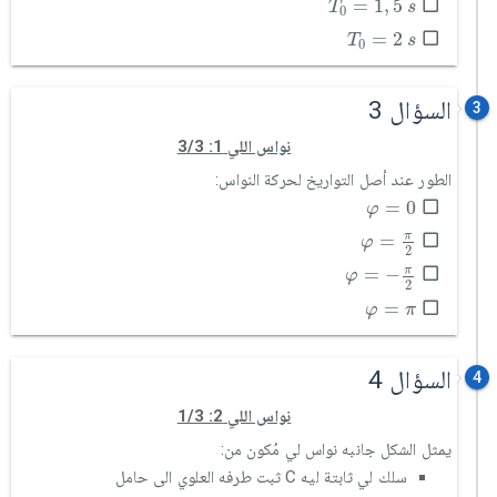
=
1
,
5
T
s
0
T
0
=
2
s
=
2
T
s
0
السؤال 3
3
نواس اللي 1: 3/3
الطور عند أصل التواريخ لحركة النواس:
φ
=
0
=
0
φ
φ
=
π
2
π
=
φ
2
φ
=
-
π
2
π
=
−
φ
2
φ
=
π
=
φ
π
السؤال 4
4
نواس اللي 2: 1/3
يمثل الشكل جانبه نواس لي مُكون من:
سلك لي ثابتة ليه C ثبت طرفه العلوي الى حامل