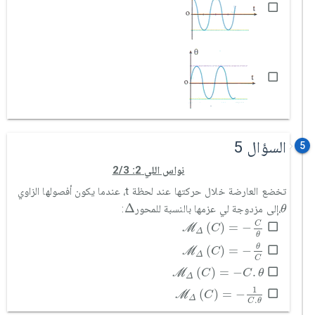
السؤال 5
5
نواس اللي 2: 2/3
تخضع العارضة خلال حركتها عند لحظة t، عندما يكون أفصولها الزاوي
∆
θ
Δ
،إلى مزدوجة لي عزمها بالنسبة للمحور
:
θ
M
Δ
C
=
-
C
θ
C
(
)
=
−
M
C
Δ
θ
M
Δ
C
=
-
θ
C
θ
(
)
=
−
M
C
Δ
C
M
Δ
C
=
-
C
.
θ
(
)
=
−
.
M
C
C
θ
Δ
M
Δ
C
=
-
1
C
.
θ
1
(
)
=
−
M
C
Δ
.
C
θ