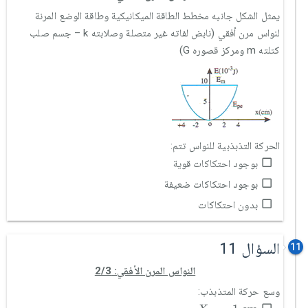
يمثل الشكل جانبه مخطط الطاقة الميكانيكية وطاقة الوضع المرنة
لنواس مرن أفقي (نابض لفاته غير متصلة وصلابته k – جسم صلب
كتلته m ومركز قصوره G)
الحركة التذبذبية للنواس تتم:
بوجود احتكاكات قوية
بوجود احتكاكات ضعيفة
بدون احتكاكات
السؤال 11
11
النواس المرن الأفقي: 2/3
وسع حركة المتذبذب:
X
m
=
1
c
m