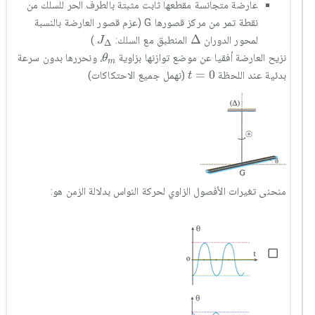
عارضة متجانسة مقطعها ثابت مثبتة بالطرف الحر للسلك من
نقطة تمر من مركز قصورها G (عزم قصور العارضة بالنسبة
∆
J
∆
Δ
لمحور الدوران
المنطبق مع السلك:
)
J
Δ
θ
m
نزيح العارضة أفقيا عن موضع توازنها بزاوية
، ونحررها بدون سرعة
θ
m
t
=
0
=
0
بدئية عند اللحظة
(نهمل جميع الاحتكاكات)
t
منحنى تغيرات الأفصول الزاوي لحركة النواس بدلالة الزمن هو: