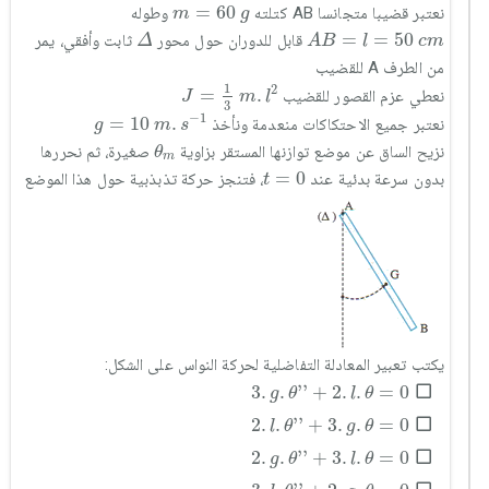
m
=
60
g
=
60
نعتبر قضيبا متجانسا AB كتلته
وطوله
m
g
Δ
A
B
=
l
=
50
c
m
=
=
50
قابل للدوران حول محور
ثابت وأفقي، يمر
Δ
A
B
l
c
m
من الطرف A للقضيب
J
=
1
3
m
.
l
2
1
2
=
.
نعطي عزم القصور للقضيب
J
m
l
3
g
=
10
m
.
s
-
1
−
1
=
10
.
نعتبر جميع الاحتكاكات منعدمة ونأخذ
g
m
s
θ
m
نزيح الساق عن موضع توازنها المستقر بزاوية
صغيرة، ثم نحررها
θ
m
t
=
0
=
0
بدون سرعة بدئية عند
، فتنجز حركة تذبذبية حول هذا الموضع
t
يكتب تعبير المعادلة التفاضلية لحركة النواس على الشكل:
3
.
g
.
θ
'
'
+
2
.
l
.
θ
=
0
3
.
.
'
'
+
2
.
.
=
0
g
θ
l
θ
2
.
l
.
θ
'
'
+
3
.
g
.
θ
=
0
2
.
.
'
'
+
3
.
.
=
0
l
θ
g
θ
2
.
g
.
θ
'
'
+
3
.
l
.
θ
=
0
2
.
.
'
'
+
3
.
.
=
0
g
θ
l
θ
3
.
l
.
θ
'
'
+
2
.
g
.
θ
=
0