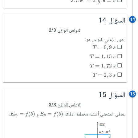
3
.
.
'
'
+
2
.
.
=
0
l
θ
g
θ
السؤال 14
14
النواس الوازن 2/3
الدور الزمني للنواس هو:
T
=
0
,
9
s
=
0
,
9
T
s
T
=
1
,
15
s
=
1
,
15
T
s
T
=
1
,
72
s
=
1
,
72
T
s
T
=
2
,
3
s
=
2
,
3
T
s
السؤال 15
15
النواس الوازن 3/3
E
m
=
f
(
θ
)
E
p
=
f
(
θ
)
=
(
)
=
(
)
يعطي المنحنى أسفله مخطط الطاقة
و
:
E
f
θ
E
f
θ
m
p