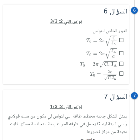
السؤال 6
6
نواس اللي 2: 3/3
الدور الخاص للنواس:
T
0
=
2
π
C
J
Δ
√
C
=
2
T
π
0
J
Δ
T
0
=
2
π
J
Δ
C
√
J
=
2
Δ
T
π
0
C
T
0
=
2
π
C
.
J
Δ
=
2
C
.
J
√
T
π
0
Δ
T
0
=
2
π
C
.
J
Δ
2
π
=
T
0
√
C
.
J
Δ
السؤال 7
7
نواس اللي 3: 1/3
يمثل الشكل جانبه مخطط طاقة اللي لنواس لي مكون من سلك فولاذي
رأسي ثابتة ليه C يحمل في طرفه الحر عارضة متجانسة سمكها ثابت
مثبتة من مركز قصورها