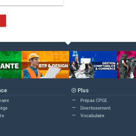
nce
Plus
maire
Prépas CPGE
lège
Divertissement
ée
Vocabulaire