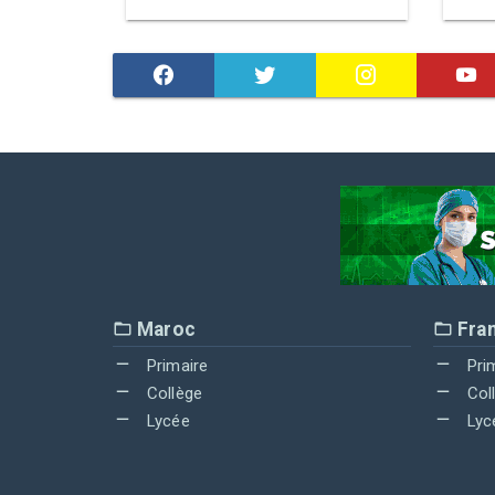
Maroc
Fra
Primaire
Pri
Collège
Col
Lycée
Lyc