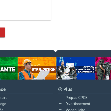
nce
Plus
maire
Prépas CPGE
lège
Divertissement
ée
Vocabulaire