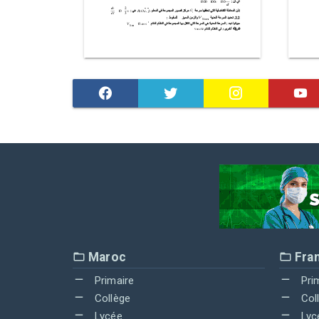
Maroc
Fra
Primaire
Pri
Collège
Col
Lycée
Lyc