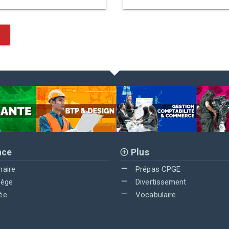
nce
Plus
maire
Prépas CPGE
lège
Divertissement
ée
Vocabulaire