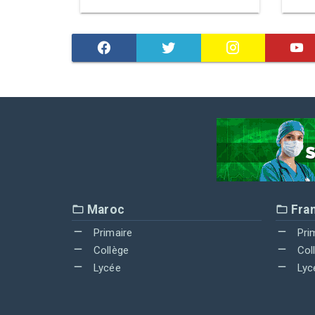
Maroc
Fra
Primaire
Pri
Collège
Col
Lycée
Lyc