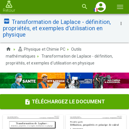
Basc
Retour
la
Transformation de Laplace - définition,
navi
propriétés, et exemples d’utilisation en
physique
Physique et Chimie PC
Outils
mathématiques
Transformation de Laplace - définition,
propriétés, et exemples d’utilisation en physique
TÉLÉCHARGEZ LE DOCUMENT