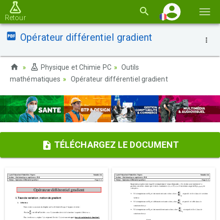
Basc
Retour
la
Opérateur différentiel gradient
navi
Physique et Chimie PC
Outils
mathématiques
Opérateur différentiel gradient
TÉLÉCHARGEZ LE DOCUMENT