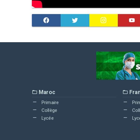
Maroc
Fra
Primaire
Pri
Collège
Col
Lycée
Lyc