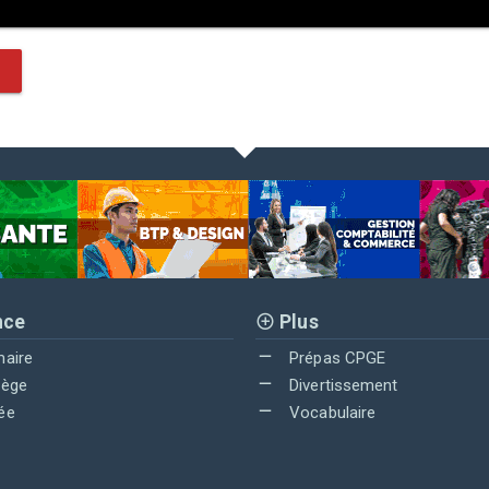
nce
Plus
maire
Prépas CPGE
lège
Divertissement
ée
Vocabulaire