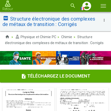
Basc
Retour
la
Structure électronique des complexes
navi
de métaux de transition : Corrigés
Physique et Chimie PC
Chimie
Structure
électronique des complexes de métaux de transition : Corrigés
TÉLÉCHARGEZ LE DOCUMENT