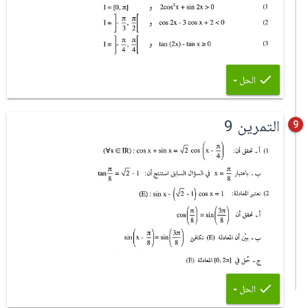
الحل
التمرين 9
9
الحل