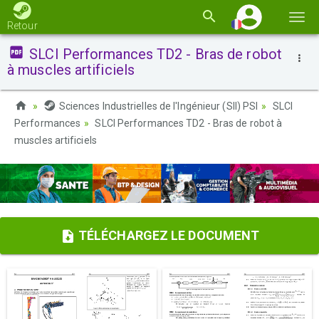
Basc
Retour
la
SLCI Performances TD2 - Bras de robot
navi
à muscles artificiels
Sciences Industrielles de l'Ingénieur (SII) PSI
SLCI
Performances
SLCI Performances TD2 - Bras de robot à
muscles artificiels
TÉLÉCHARGEZ LE DOCUMENT