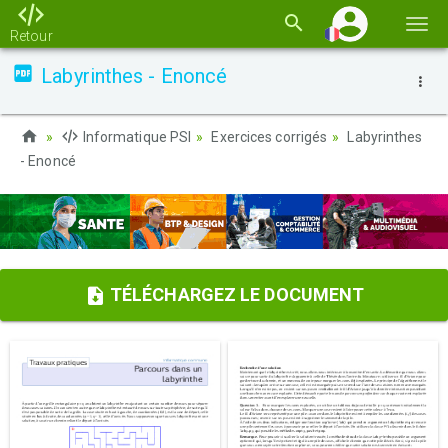
Basc
Retour
la
Labyrinthes - Enoncé
navi
Informatique PSI
Exercices corrigés
Labyrinthes
- Enoncé
TÉLÉCHARGEZ LE DOCUMENT