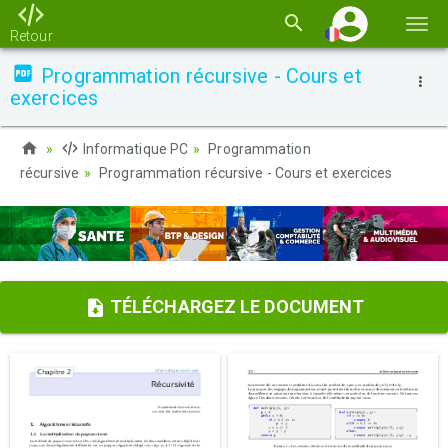
Basc
Retour
la
Programmation récursive - Cours et
navi
exercices
Informatique PC
Programmation
récursive
Programmation récursive - Cours et exercices
TÉLÉCHARGEZ LE DOCUMENT