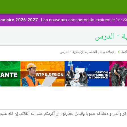
colaire 2026-2027
: Les nouveaux abonnements expirent le 1er S
ية - الدرس
كمة
الإسلام وبناء الحضارة الإنسانية - الدرس
 ذكر وأنثى وجعلناكم شعوبا وقبائل لتعارفوا، إن أكرمكم عند الله أتقاكم، إن الله عليم