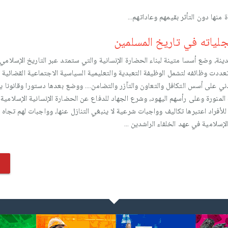
 منها دون التأثر بقيمهم وعاداتهم…
جلياته في تاريخ المسلمين
دينة، وضع أسسا متينة لبناء الحضارة الإنسانية والتي ستمتد عبر التاريخ الإسلامي
ددت وظائفه لتشمل الوظيفة التعبدية والتعليمية السياسية الاجتماعية القضائية 
مدني على أسس التكافل والتعاون والتآزر والتضامن…. ووضع بعدها دستورا وقانونا ين
 المنورة وعلى رأسهم اليهود، وشرع الجهاد للدفاع عن الحضارة الإنسانية الإسلامية
 للأفراد اعتبرها تكاليف وواجبات شرعية لا ينبغي التنازل عنها، وواجبات لهم تجاه ا
لإسلامية في عهد الخلفاء الراشدين …