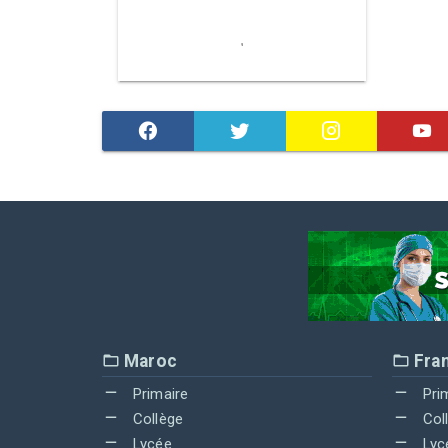
Maroc
Fra
Primaire
Pri
Collège
Col
Lycée
Lyc