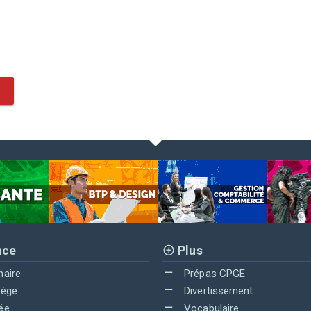
nce
Plus
maire
Prépas CPGE
lège
Divertissement
ée
Vocabulaire