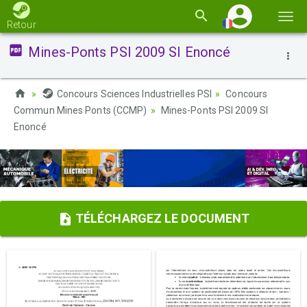
Basc
Retour
la
Mines-Ponts PSI 2009 SI Enoncé
navi
Concours Sciences Industrielles PSI
Concours
Commun Mines Ponts (CCMP)
Mines-Ponts PSI 2009 SI
Enoncé
TÉLÉCHARGEZ LE DOCUMENT