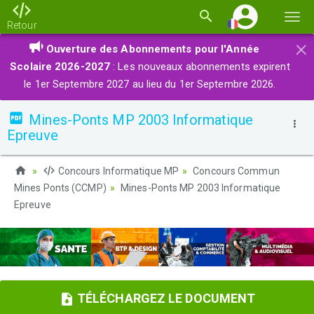
Basc
Retour
la
×
Ouverture des Abonnements pour l'Année
navi
Scolaire 2026-2027
: Les nouveaux abonnements expirent
le 1er Septembre 2027 au lieu du 1er Septembre 2026.
Mines-Ponts MP 2003 Informatique
Epreuve
Concours Informatique MP
Concours Commun
Mines Ponts (CCMP)
Mines-Ponts MP 2003 Informatique
Epreuve
TÉLÉCHARGEZ LE DOCUMENT