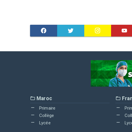
Maroc
Fra
Primaire
Pri
Collège
Col
Lycée
Lyc