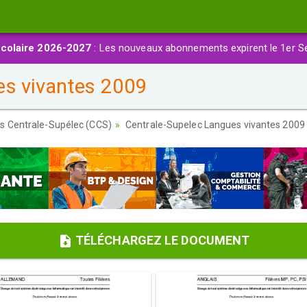
colaire 2026-2027
: Les nouveaux abonnements expirent le 1er S
es vivantes 2009
s Centrale-Supélec (CCS)
Centrale-Supelec Langues vivantes 2009
TÉLÉCHARGEZ LE DOCUMENT