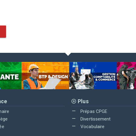
nce
Plus
maire
Prépas CPGE
lège
Divertissement
ée
Vocabulaire