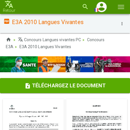
Basc
Retour
la
E3A 2010 Langues Vivantes
navi
Concours Langues vivantes PC
Concours
E3A
E3A 2010 Langues Vivantes
TÉLÉCHARGEZ LE DOCUMENT