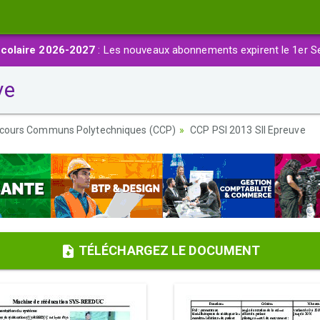
colaire 2026-2027
: Les nouveaux abonnements expirent le 1er S
ve
cours Communs Polytechniques (CCP)
CCP PSI 2013 SII Epreuve
TÉLÉCHARGEZ LE DOCUMENT