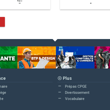
nce
Plus
maire
Prépas CPGE
lège
Divertissement
ée
Vocabulaire