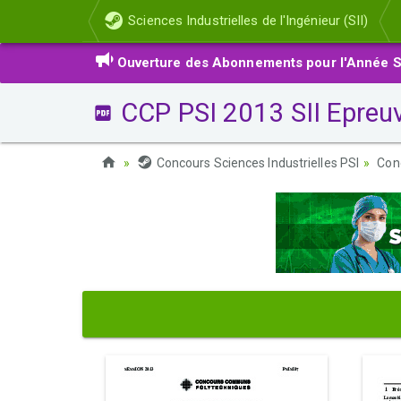
Sciences Industrielles de l'Ingénieur (SII)
Ouverture des Abonnements pour l'Année S
CCP PSI 2013 SII Epreu
Concours Sciences Industrielles PSI
Con