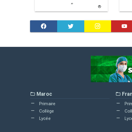
Maroc
Fra
Primaire
Pri
Collège
Col
Lycée
Lyc