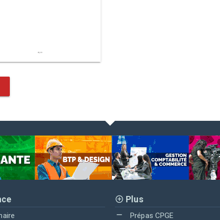
nce
Plus
maire
Prépas CPGE