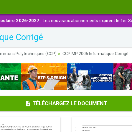
colaire 2026-2027
: Les nouveaux abonnements expirent le 1er S
que Corrigé
ommuns Polytechniques (CCP)
CCP MP 2006 Informatique Corrigé
TÉLÉCHARGEZ LE DOCUMENT