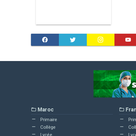
Maroc
Fra
Primaire
Pri
Collège
Col
Lycée
Lyc