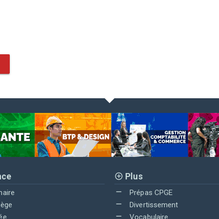
nce
Plus
maire
Prépas CPGE
lège
Divertissement
ée
Vocabulaire