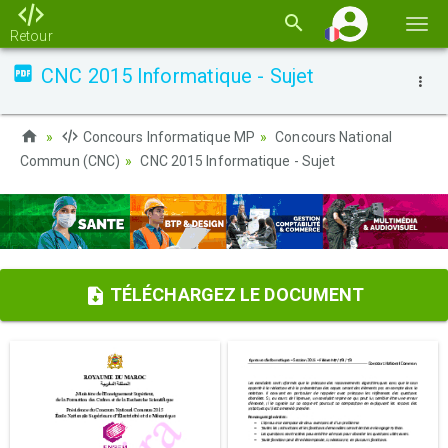
Basc
Retour
la
CNC 2015 Informatique - Sujet
navi
Concours Informatique MP
Concours National
Commun (CNC)
CNC 2015 Informatique - Sujet
TÉLÉCHARGEZ LE DOCUMENT