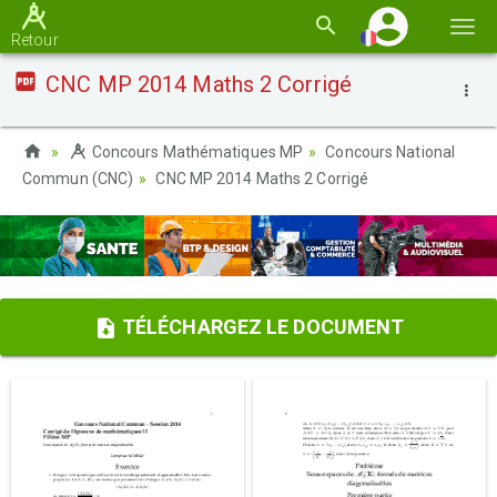
Basc
Retour
la
CNC MP 2014 Maths 2 Corrigé
navi
Concours Mathématiques MP
Concours National
Commun (CNC)
CNC MP 2014 Maths 2 Corrigé
TÉLÉCHARGEZ LE DOCUMENT