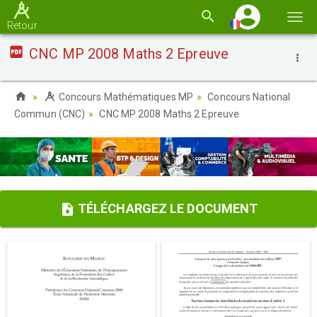
Basc
Retour
la
CNC MP 2008 Maths 2 Epreuve
navi
Concours Mathématiques MP
Concours National
Commun (CNC)
CNC MP 2008 Maths 2 Epreuve
TÉLÉCHARGEZ LE DOCUMENT