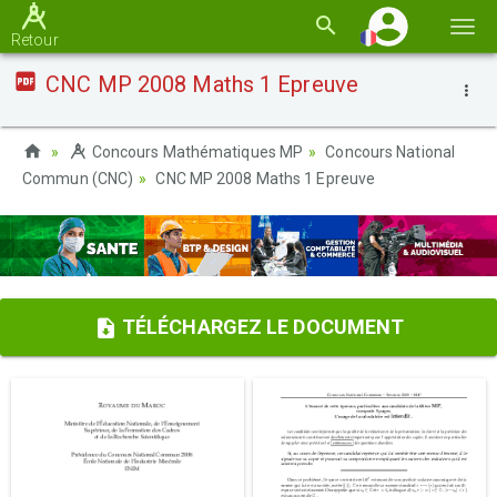
Basc
Retour
la
CNC MP 2008 Maths 1 Epreuve
navi
Concours Mathématiques MP
Concours National
Commun (CNC)
CNC MP 2008 Maths 1 Epreuve
TÉLÉCHARGEZ LE DOCUMENT