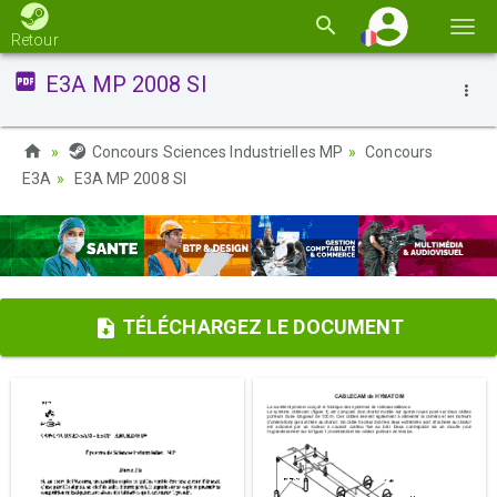
Basc
Retour
la
E3A MP 2008 SI
navi
Concours Sciences Industrielles MP
Concours
E3A
E3A MP 2008 SI
TÉLÉCHARGEZ LE DOCUMENT