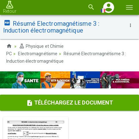
Basc
Retour
la
Résumé Electromagnétisme 3 :
navi
Induction électromagnétique
Physique et Chimie
PC
Electromagnétisme
Résumé Electromagnétisme 3 :
Induction électromagnétique
TÉLÉCHARGEZ LE DOCUMENT