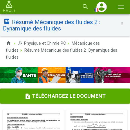
Basc
Retour
la
Résumé Mécanique des fluides 2 :
navi
Dynamique des fluides
Physique et Chimie PC
Mécanique des
fluides
Résumé Mécanique des fluides 2 : Dynamique des
fluides
TÉLÉCHARGEZ LE DOCUMENT