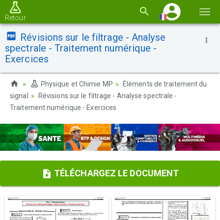
Basc
Retour
la
Révisions sur le filtrage - Analyse
navi
spectrale - Traitement numérique -
Exercices
Physique et Chimie MP
Éléments de traitement du
signal
Révisions sur le filtrage - Analyse spectrale -
Traitement numérique - Exercices
TÉLÉCHARGEZ LE DOCUMENT