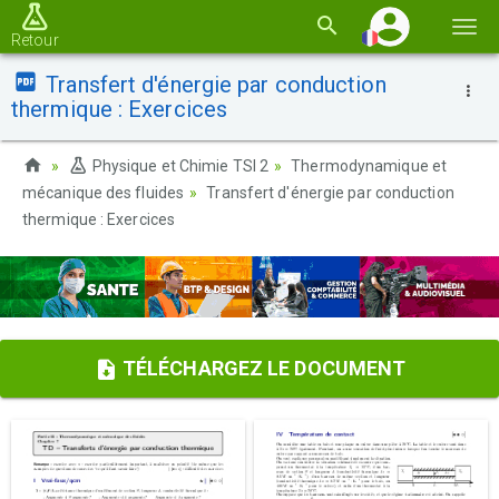
Basc
Retour
la
Transfert d'énergie par conduction
navi
thermique : Exercices
Physique et Chimie TSI 2
Thermodynamique et
mécanique des fluides
Transfert d'énergie par conduction
thermique : Exercices
TÉLÉCHARGEZ LE DOCUMENT