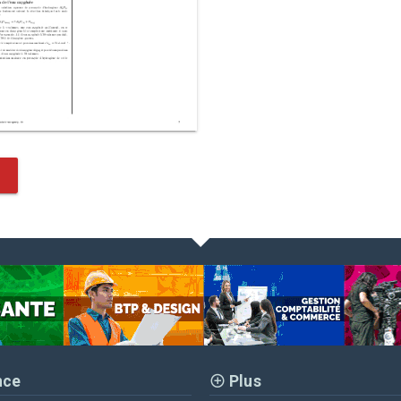
nce
Plus