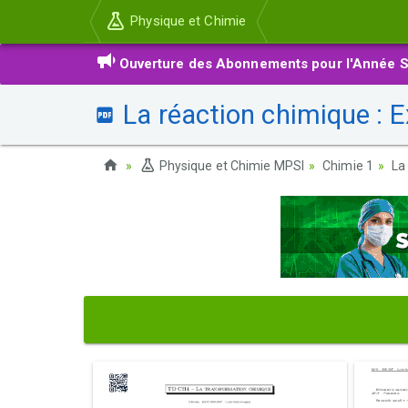
Physique et Chimie
Ouverture des Abonnements pour l'Année S
La réaction chimique : E
Physique et Chimie MPSI
Chimie 1
La