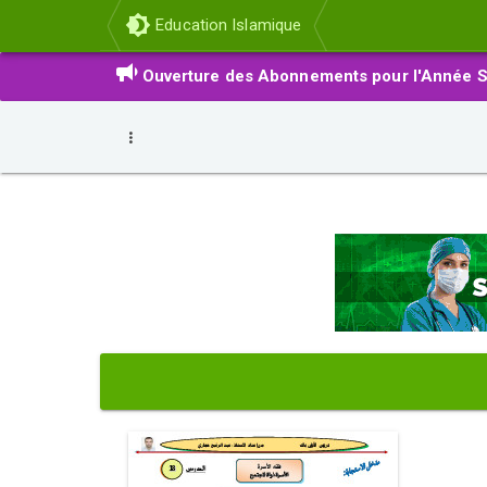
Education Islamique
Ouverture des Abonnements pour l'Année S