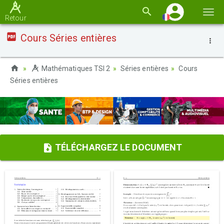
Basc
Retour
la
Cours Séries entières
navi
Mathématiques TSI 2
Séries entières
Cours
Séries entières
TÉLÉCHARGEZ LE DOCUMENT