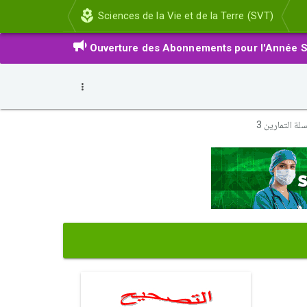
Sciences de la Vie et de la Terre (SVT)
Ouverture des Abonnements pour l'Année S
ة التمارين 3