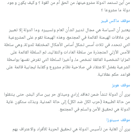
من أین تستمد الدولة مشروعیتها، من الحق أم من القوة ؟ وكیف یكون وجود
دولة ما مشروعا ؟
موقف ماكس فیبر
یعتبر أن السیاسة هي مجال تدبیر الشأن العام وتسییره. وما الدولة إلا تعبیر
عن علاقات الهیمنة القائمة في المجتمع، وهذه الهیمنة تقوم على المشروعیة
التي تتحدد في ثلاث أسس تشكل أساس الأشكال المختلفة للدولة، وهي سلطة
الأمس الأزلي المتجذرة من سلطة العادات والتقالید، ثم السلطة القائمة على
المزایا الشخصیة الفائقة لشخص ما، وأخیرا السلطة التي تفرض نفسها بواسطة
الشرعیة بفضل الاعتقاد في صلاحیة نظام مشروع وكفاءة ایجابیة قائمة على
قواعد حكم عقلانیة.
موقف هوبز
یرى أن الدولة تنشأ ضمن تعاقد إرادي ومیثاق حر بین سائر البشر، حتى ینتقلوا
من حالة الطبیعة (حرب الكل ضد الكل) إلى حالة المدنیة. وبذلك ستكون غایة
الدولة هي تحقیق الأمن والسلم في المجتمع.
موقف سبینوزا
یرى أن الغایة من تأسیس الدولة هي تحقیق الحریة للأفراد والاعتراف بهم