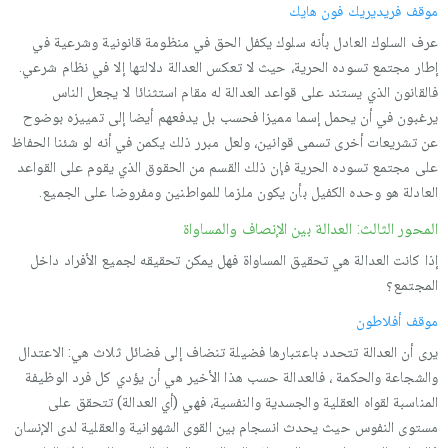
موقف فریدیریك فون هایك
عرف السلوك العادل بأنه سلوك یكفل الحق في منظومة قانونیة وشرعیة في
إطار مجتمع تسوده الحریة، حیث لا تعكس العدالة دلالتها إلا في نظام شرعي.
فالقانون الذي یستند على قواعد العدالة له مقام استثنائا لا یجعل الناس
یرغبون في أن یحمل إسما ممیزا فحسب بل یدفعهم أیضا إلى تمییزه بوضوح
عن تشریعات أخرى تسمى قوانین، ولعل مبرر ذلك یكمن في أنه لو شئنا الحفاظ
على مجتمع تسوده الحریة فإن ذلك القسم من الحقوق الذي یقوم على القواعد
العادلة هو وحده الكفیل بأن یكون ملزما للمواطنین ومفروضا على الجمیع.
المحور الثالث: العدالة بين الإنصاف والمساواة
إذا كانت العدالة هي تحقیق المساواة فهل یمكن تحقیقه لجمیع الأفراد داخل
المجتمع؟
موقف أفلاطون
یرى أن العدالة تتحدد باعتبارها فضیلة تنضاف إلى فضائل ثلاث هي: الاعتدال
والشجاعة والحكمة ، فالعدالة حسب هذا الأخیر هي أن یؤدي كل فرد الوظیفة
المناسبة لقواه العقلیة والجسدیة والنفسیة، فهي (أي العدالة) تتحقق على
مستوى النفوس حیث یحدث انسجام بین القوى الشهوانیة والعقلیة لدى الإنسان