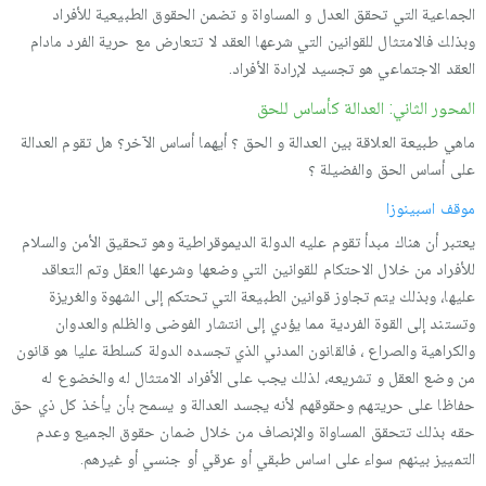
الجماعیة التي تحقق العدل و المساواة و تضمن الحقوق الطبیعیة للأفراد
وبذلك فالامتثال للقوانین التي شرعها العقد لا تتعارض مع حریة الفرد مادام
العقد الاجتماعي هو تجسید لإرادة الأفراد.
المحور الثاني: العدالة كأساس للحق
ماهي طبیعة العلاقة بین العدالة و الحق ؟ أیهما أساس الآخر؟ هل تقوم العدالة
على أساس الحق والفضیلة ؟
موقف اسبینوزا
یعتبر أن هناك مبدأ تقوم علیه الدولة الدیموقراطیة وهو تحقیق الأمن والسلام
للأفراد من خلال الاحتكام للقوانین التي وضعها وشرعها العقل وتم التعاقد
علیها، وبذلك یتم تجاوز قوانین الطبیعة التي تحتكم إلى الشهوة والغریزة
وتستند إلى القوة الفردیة مما یؤدي إلى انتشار الفوضى والظلم والعدوان
والكراهیة والصراع ، فالقانون المدني الذي تجسده الدولة كسلطة علیا هو قانون
من وضع العقل و تشریعه، لذلك یجب على الأفراد الامتثال له والخضوع له
حفاظا على حریتهم وحقوقهم لأنه یجسد العدالة و یسمح بأن یأخذ كل ذي حق
حقه بذلك تتحقق المساواة والإنصاف من خلال ضمان حقوق الجمیع وعدم
التمییز بینهم سواء على اساس طبقي أو عرقي أو جنسي أو غیرهم.