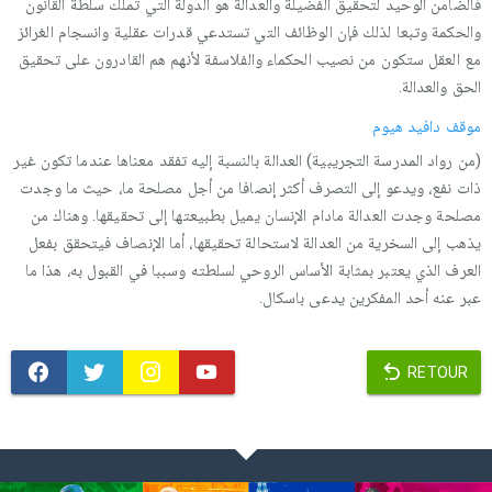
فالضامن الوحید لتحقیق الفضیلة والعدالة هو الدولة التي تملك سلطة القانون
والحكمة وتبعا لذلك فإن الوظائف التي تستدعي قدرات عقلیة وانسجام الغرائز
مع العقل ستكون من نصیب الحكماء والفلاسفة لأنهم هم القادرون على تحقیق
الحق والعدالة.
موقف دافید هیوم
(من رواد المدرسة التجریبیة) العدالة بالنسبة إلیه تفقد معناها عندما تكون غیر
ذات نفع، ویدعو إلى التصرف أكثر إنصافا من أجل مصلحة ما، حیث ما وجدت
مصلحة وجدت العدالة مادام الإنسان یمیل بطبیعتها إلى تحقیقها. وهناك من
یذهب إلى السخریة من العدالة لاستحالة تحقیقها، أما الإنصاف فیتحقق بفعل
العرف الذي یعتبر بمثابة الأساس الروحي لسلطته وسببا في القبول به، هذا ما
عبر عنه أحد المفكرین یدعى باسكال.
RETOUR