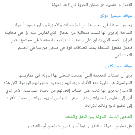
الفصل والتقسیم هو ضمان الحریة في كنف الدولة.
موقف میشیل فوكو
یحصر السلطة في مجموعة من المؤسسات والأجهزة ویبلور تصورا أصیلا
للسلطة، إذ یرى أنها لیست متعالیة عن المجال الذي تمارس فیه، بل هي محایثة
له، إنها الاسم الذي یطلق على وضعیة استراتیجیة معقدة في مجتمع معین
تجعل مفعول السلطة یمتد كعلاقات قوة في منحى من مناحي الجسم
الاجتماعي.
موقف دو وكفیل
یرى أن الصفات الجدیدة التي أصبحت تتحلى بها الدولة، في ممارستها
السیاسیة، هي تلبیة متع الأفراد ورغباتهم وتحقیق حاجیاتهم الیومیة، لكن هذه
الامتیازات یرى أنها كانت على حساب إقصائهم من الحیاة السیاسیة، الأمر الذي
أدى إلى تقلیص الحریات وتدني الوعي السیاسي لدیهم، وبالتالي تحول الأفراد
إلى قطیع تابع وفاقد للإرادة.
المحور الثالث: الدولة بين الحق والعنف
هل تمارس الدولة سلطتها بالقوة أم بالقانون ؟ بالحق أم بالعنف ؟