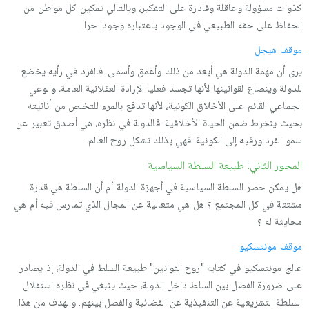
كذوات مسؤولة وعاقلة وقادرة على التفكیر، وبالتالي تمكین كل مواطن من
الحفاظ على حقه الطبیعي في الوجود باعتباره وجودا حرا.
موقف هیجل
یرى أن مهمة الدولة هي أبعد من ذلك وأعمق وأسمى. فالفرد في رأیه یخضع
للدولة وینصاع لقوانینها لأنها تجسد فعلیا الإرادة العقلانیة العامة، والوعي
الجماعي القائم على الأخلاق الكونیة، لأنها تدفع بالمرء للتخلص من أنانیته
بحیث ینخرط ضمن الحیاة الأخلاقیة. فالدولة في نظره، هي أصدق تعبیر عن
سمو الفرد ورقیه إلى الكونیة. فهي بذلك تشكل روح العالم.
المحور الثاني: طبيعة السلطة السیاسیة
هل یمكن حصر السلطة السیاسیة في أجهزة الدولة أم أن السلطة هي قدرة
مشتتة في كل المجتمع ؟ هل هي متعالیة عن المجال الذي تمارس فیه أم هي
محایثة له ؟
موقف مونتسكیو
عالج مونتسكیو في كتابه "روح القوانین" طبیعة السلط في الدولة، إذ یصادر
على ضرورة الفصل بین السلط داخل الدولة، حیث ینبغي في نظره استقلال
السلطة التشریعیة عن التنفیذیة عن القضائیة والفصل بینهم. والهدف من هذا