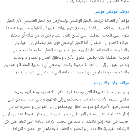
خارج القوانین أم تشترط الارتباط بها ؟
موقف طوماس هوبس
یؤكد أن العدالة ترتبط بالحق الوضعي وتتعارض مع الحق الطبیعي، لأن الحق
الطبیعي یحتكم إلى القوة ویخضع لتوجیهات الغریزة والأهواء، مما یجعله حقا
یقوم على الحریة المطلقة التي تبیح للفرد القیام بكل ما من شأنه أن یحفظ
حیاته (العدوان ،العنف..)، أما الحق الوضعي فهو حق یحتكم إلى القوانین
والتشریعات المتعاقد علیها، ویخضع لتوجیهات العقل مما یجعله یحد من
الحریة المطلقة لكنه یضمن حقوق الأفراد ویحقق العدل والمساواة، وبذلك
یخلص هوبس إلى أن العدالة ترتبط بالحق الوضعي أي بالحریة المقننة بالقوانین
والتشریعات و تتعارض مع الحریة المطلقة التي تستند إلى القوة والغریزة.
موقف جان جاك روسو
یمیز بین حالة الطبیعة التي یخضع فیها الأفراد لأهوائهم ورغباتهم بحیث
تطغى علیهم الأنانیة والذاتیة ویحتكمون إلى قوتهم، و بین حالة التمدن التي
یمتثل فیها الأفراد لتوجیهات العقل ویحتكمون إلى القوانین والتشریعات في
إطار عقد اجتماعي یساهم الفرد في تأسیسه ویلتزم باحترامه وطاعته ویمارس
حریته في ظله. إذن فالعقد الاجتماعي یجسد الإرادة العامة التي تعلو على كل
الإرادات الفردیة، فالامتثال والخضوع للعقد الاجتماعي هو خضوع للإرادة