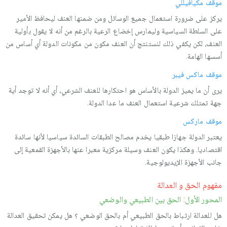
موقف مكیافیللي
یركز على ضرورة استعمال جمیع الوسائل ومن ضمنها العنف لیحافظ الأمیر
على السلطة السیاسیة وليمارس إخضاع الرعیة بالرغم من أنه لا یقول بأولیة
العنف، لكن یكفي ذلك لنستنتج أن العنف مكون من مكونات الدولة أي أساس من
أسسها الهامة.
موقف ماكس فیبر
یرى أن ما یمیز الدولة بالأساس هو احتكارها للعنف الشرعي، أي أنه لا توجد أیة
جهة تمتلك شرعیة استعمال العنف ما عدا الدولة.
موقف ماركس
یعتبر الدولة جهازا طبقیا یخدم مصالح الطبقات السائدة سیاسیا لأنها سائدة
اقتصادیا. وهكذا یكون العنف وسیلة مركزیة معبرا عنها بالأجهزة القمعیة إلى
جانب الأجهزة الإیدیولوجیة.
مفهوم الحق و العدالة
المحور الأول: الحق بين الطبيعي والوضعي
هل للعدالة ارتباط بالحق الطبیعي أم بالحق الوضعي ؟ هل یمكن تحقیق العدالة