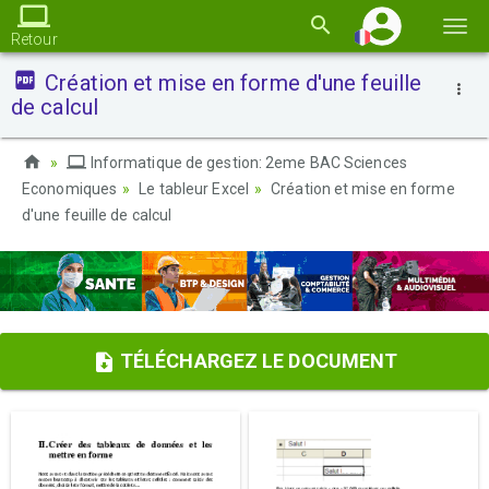
Basc
Retour
la
Création et mise en forme d'une feuille
navi
de calcul
Informatique de gestion: 2eme BAC Sciences
Economiques
Le tableur Excel
Création et mise en forme
d'une feuille de calcul
TÉLÉCHARGEZ LE DOCUMENT