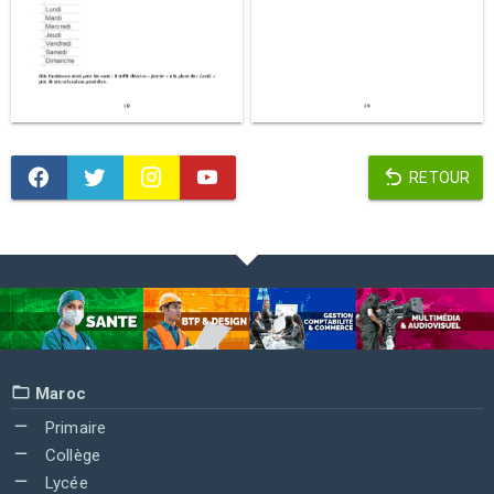
RETOUR
Maroc
Primaire
Collège
Lycée