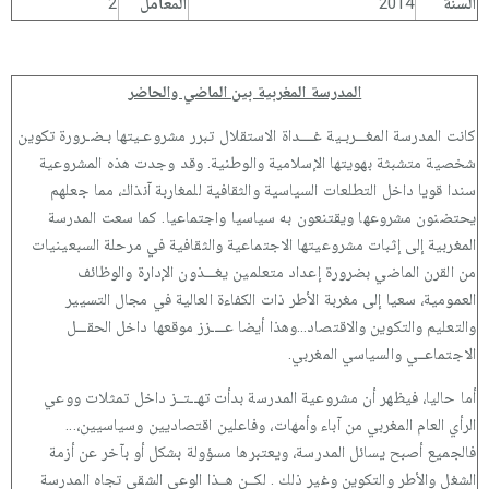
السنة
2014
المعامل
2
المدرسة المغربية بين الماضي والحاضر
كانت المدرسة المغـــربـية غــــداة الاستقلال تبرر مشروعـيتها بـضـرورة تكوين
شخصية متشبثة بهويتها الإسلامية والوطنية. وقد وجدت هذه المشروعية
سندا قويا داخل التطلعات السياسية والثقافية للمغاربة آنذاك، مما جعلهم
يحتضنون مشروعها ويقتنعون به سياسيا واجتماعيا. كما سعت المدرسة
المغربية إلى إثبات مشروعيتها الاجتماعية والثقافية في مرحلة السبعينيات
من القرن الماضي بضرورة إعداد متعلمين يغـــذون الإدارة والوظائف
العمومية، سعيا إلى مغربة الأطر ذات الكفاءة العالية في مجال التسيير
والتعليم والتكوين والاقتصاد...وهذا أيضا عــــزز موقعها داخل الحقـــل
الاجتماعــي والسياسي المغربي.
أما حاليا، فيظهر أن مشروعية المدرسة بدأت تهــتــز داخل تمثلات ووعي
الرأي العام المغربي من آباء وأمهات، وفاعلين اقتصاديين وسياسيين،...
فالجميع أصبح يسائل المدرسة، ويعتبرها مسؤولة بشكل أو بآخر عن أزمة
الشغل والأطر والتكوين وغير ذلك . لكــن هــذا الوعي الشقي تجاه المدرسة