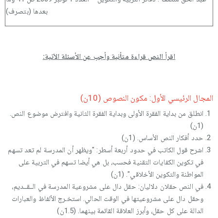
بعدها (بتصرف)
اقرأ النص قراءة متأنية وأجب عن الأسئلة الآتية:
المجال الرئيسي الأول: مكون النصوص (10ن)
انطلق من بداية الفقرة الأولى وبداية الفقرة الثانية وافترض موضوع النص.
(1ن)
حدد أفكار النص الأساس. (1ن)
اشرح قول الكاتب في حدود أربعة أسطر: "ويظهر أن المدرسة لم تعد تسهم
في تكوين الكفايات التقنية فحسب، بل هي أيضا تسهم في التربية على
المواطنة والتكوين الأخلاقي". (1ن)
في النص حقلان دلاليان: حقل دال على مشروعية المدرسة في الــقــديم،
وحقل دال على مشروعيتها في الوقت الحالي. استخـرج الألفاظ والعبارات
الدالة على كل حقل، وأبرز العلاقة القائمة بينهما. (1.5ن)