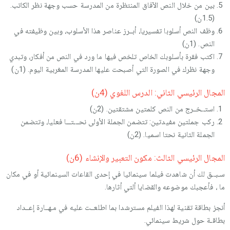
بين من خلال النص الآفاق المنتظرة من المدرسة حسب وجهة نظر الكاتب.
(1.5ن)
وظف النص أسلوبا تفسيريا، أبــرز عناصر هذا الأسلوب، وبين وظيفته في
النص. (1ن)
اكتب فقرة بأسلوبك الخاص تلخص فيها ما ورد في النص من أفكار، وتبدي
وجهة نظرك في الصورة التي أصبحت عليها المدرسة المغربية اليوم. (1ن)
المجال الرئيسي الثاني: الدرس اللغوي (4ن)
استــخــرج من النص كلمتين مشتقتين. (2ن)
ركب جملتين مفيدتين: تتضمن الجملة الأولى نحـــتـــا فعليا، وتتضمن
الجملة الثانية نحتا اسميا. (2ن)
المجال الرئيسي الثالث: مكون التعبير والإنشاء (6ن)
سـبــق لك أن شاهدت فيلما سينمائيا في إحدى القاعات السينمائية أو في مكان
ما ، فأعجبك موضوعه والقضايا ألتي أثارها.
أنجز بطاقة تقنية لهذا الفيلم مسترشدا بما اطلعــت عليه في مـهــارة إعــداد
بطاقـة حول شريط سينمائي.