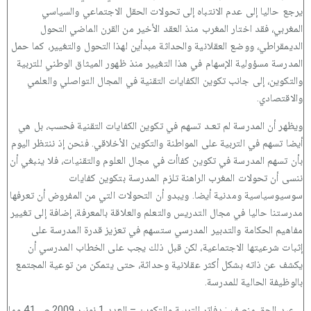
يرجع حاليا إلى عدم الانتباه إلى تحولات الحقل الاجتماعي والسياسي
المغربي، فقد اختار المغرب منذ العقد الأخير من القرن الماضي التحول
الديمقراطي، ووضع العقلانية والحداثة مبدأين لهذا التحول والتغيير، كما حمل
المدرسة مسؤولية الإسهام في هذا التغيير منذ ظهور الميثاق الوطني للتربية
والتكوين، إلى جانب تكوين الكفايات التقنية في المجال التواصلي والعلمي
والاقتصادي.
ويظهر أن المدرسة لم تعـد تسهم في تكوين الكفايات التقنية فحسب، بل هي
أيضا تسهم في التربية على المواطنة والتكوين الأخلاقي. فنحن إذ ننتظر اليوم
بأن تسهم المدرسة في تكوين كفاأت في مجال العلوم والتقنيات، فلا ينبغي أن
ننسى أن تحولات المغرب الراهنة تلزم المدرسة بتكوين كفايات
سوسيوسياسية ومدنية أيضا. ويبدو أن التحولات التي من المفروض أن تعرفها
مدرستنا حاليا في مجال التدريس والتعلم والعلاقة بالمعرفة، إضافة إلى تغيير
مفاهيم الحكامة والتدبير المدرسي ستسهم في تعزيز قدرة المدرسة على
إثبات شرعيتها الاجتماعية، لكن قبل ذلك يجب على الخطاب المدرسي أن
يكشف عن ذاته بشكل أكثر عقلانية وحداثة، حتى يتمكن من توعية المجتمع
بالوظيفة الحالية للمدرسة.
عبد الحق منصف : دفاتر التربية والتكوين – العدد 1 نونبر 2009 ص 41 وما