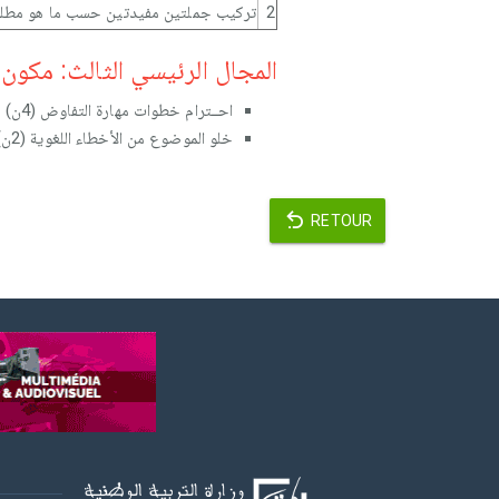
2
تركيب جملتين مفيدتين حسب ما هو مطلوب
المجال الرئيسي الثالث: مكون الت
احــترام خطوات مهارة التفاوض (4ن)
خلو الموضوع من الأخطاء اللغوية (2ن)
RETOUR