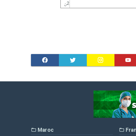
2ن
Maroc
Fra