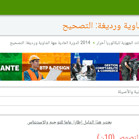
ات الجهوية للبكالوريا أحرار
2014 الدورة العادية جهة الشاوية ورديغة: التصحيح
ية والأصيلة
يعتبر هذا الدليل إطارا عاما للتوجيه والاستئناس
نصوص (10ن)