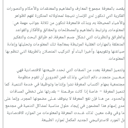
يقصد بالمعرفة مجموع المعارف والمفاهيم والمعتقدات والأحكام والتصورات
الفكرية التي تتكون لدى الإنسان نتيجة لمحاولاته المتكررة لفهم الظواهر
والأشياء المحيطة به، وبذلك فالمعرفة تتكون من ثلاثة جوانب مهمة هي:
المعلومات، وترتبط بالمفاهيم والمصطلحات والحقائق والأفكار والقواعد
والطرائق والنظريات التي تشكل جسم المعرفة، ثم طرائق البحث والتفكير
المتعلقة بالمهارات العقلية المرتبطة بمعالجة تلك المعلومات وتحليلها وإعادة
صياغتها وتقويمها. وأخيرا البناء أو التركيب المتصلان بالطريقة التي تنظم بها
المعلومات.
وتتميز المعرفة بعدد من الصفات التي تحدد طبيعتها الاقتصادية فهي
مــعــيـن متجدد، دائم التنامي. ولذلك فمن الضروري أن تقوم منظومة
مجتمعية بمهام اكتساب المعرفة نشرا وإنتاجا وتوظيفا في خدمة التنمية. كما
تتميز المعرفة – خاصة إذا كانت مرقــمنة – بقدرتها على تخطي المسافات
والحدود. من هـنا فإن نفع المعرفة لا يتوقف عــلى مضمونها المجرد، وإنما على
مدى إسهام هذا المضمون في إيجاد حلول مناسبة لمشاكل التنمية في مجتمع
ما وفي وقت معين. لذلك غـــدت المعرفة والمعلومات من الموارد الاقتصادية
بل المورد الاستراتيجي الجديد المكمل لموارد الطبيعة.