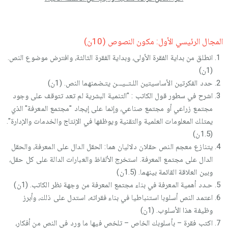
المجال الرئيسي الأول: مكون النصوص (10ن)
انطلق من بداية الفقرة الأولى، وبداية الفقرة الثالثة، وافترض موضوع النص.
(1ن)
حدد الفكرتين الأساسيتين اللـتــيـــن يتـضمنهما النص. (1ن)
اشرح في سطور قول الكاتب : "التنمية البشرية لم تعد تتوقف على وجود
مجتمع زراعي أو مجتمع صناعي، وإنما على إيجاد "مجتمع المعرفة" الذي
يمتلك المعلومات العلمية والتقنية ويوظفها في الإنتاج والخدمات والإدارة".
(1.5ن)
يتنازع معجم النص حقلان دلاليان هما: الحقل الدال على المعرفة، والحقل
الدال على مجتمع المعرفة. استخرج الألفاظ والعبارات الدالة على كل حقل،
وبين العلاقة القائمة بينهما. (1.5ن)
حـدد أهمية المعرفة في بناء مجتمع المعرفة من وجهة نظر الكاتب. (1ن)
اعتمد النص أسلوبا استنباطيا في بناء فقراته، استدل على ذلك، وأبرز
وظيفة هذا الأسلوب. (1ن)
اكتب فقرة – بأسلوبك الخاص – تلخص فيها ما ورد في النص من أفكار،