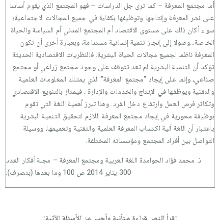
أما مجتمع المعرفة – كما ترى جل الدراسات – فهو المجتمع الذي يقوم أساسا
على نشر المعرفة وإنتاجها وتوظيفها بكفاءة في جميع المجالات الاجتماعية؛
سواء أكان ذلك على مستوى الاقتصاد أم المجتمع المدني أم السياسة والحياة
الخاصة...وصولا إلى إنجاز تنمية إنسانية مستدامة، وبعبارة أخرى أن تكون
المعرفة ناظما لجميع مجالات الحياة البشرية. فالنظريات الاقتصادية الحديثة
تؤكد أن التنمية البشرية لم تعد تتوقف على وجود مجتمع زراعي أو مجتمع
صناعي، وإنما على إيجاد "مجتمع المعرفة" الذي يمتلك المعلومات العلمية
والتقنية ويوظفها في الإنتاج والخدمات والإدارة ، فيمتاز بالتنويع الاقتصادي
وتكاثر فرص العمل وارتفاع دخل الفرد. وهنا تبرز أهمية اللغة التي تقوم
بوظيفة محورية في إيجاد مجتمع المعرفة اللازم لتحقيق التنمية البشرية
باعتبار أن اللغة آلية اكتساب المعرفة العلمية والتقنية وتعميمها، ووسيلة
التواصل بين أفراد المجتمع ومؤسساته المختلفة.
ذ. محمد فؤاد الحوامدة اللغة العربية ومجتمع المعرفة – مجلة أفكار العدد
300 يناير 2014 ص 100 وما بعدها (بتصرف).
اقرأ النص قراءة متأنية وأجب عن الأسئلة الآتية: