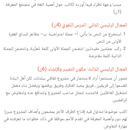
مبديا وجهة نظرك فيما أورده الكاتب حول أهمية اللغة في مجتمع المعرفة.
(1ن)
المجال الرئيسي الثاني: الدرس اللغوي (4ن)
استخرج من النص ما يأتي: أ– جملة اعتراضية. ب– مظاهر اتساق الفقرة
الأولى من النص.
ركب جملتين مفيدتين: تتضمن الجملة الأولى كلمة مُعرَّبـة، وتتضمن الجملة
الثانية كلمة مقترضة.
المجال الرئيسي الثالث: مكون التعبير والإنشاء (6ن)
تصور أن مستثمرا أراد الاستثمار في مشروع ثقافي ببلدتك، لكن أهل البلدة
انقسموا إلى فريقين ، فريق يحبذ الفكرة، وفريق يرفضها ويفضل بناء معمل
لتشغيل العاطلين. فانتدبت لتمثل صاحب المشروع ولتدافع عنه وتتفاوض مع
الرافضين.
اكتب موضوعا تحاول فيه إقناع الطرف الآخر بمضمون وأهداف المشروع مبرزا
لهم دور وأهمية المعرفة في تقدم الأمم ،موظفا في ذلك خطوات ما تعرفته في
مهارة التفاوض.