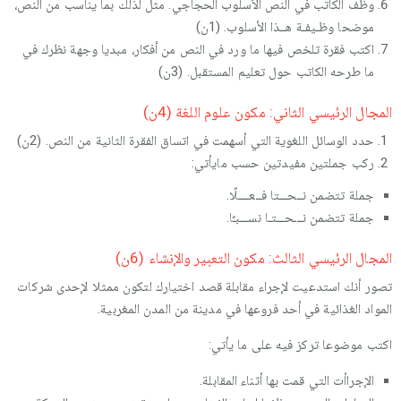
وظف الكاتب في النص الأسلوب الحجاجي. مثل لذلك بما يناسب من النص،
موضحا وظـيفـة هــذا الأسلوب. (1ن)
اكتب فقرة تلخص فيها ما ورد في النص من أفكار، مبديا وجهة نظرك في
ما طرحه الكاتب حول تعليم المستقبل. (3ن)
المجال الرئيسي الثاني: مكون علوم اللغة (4ن)
حدد الوسائل اللغوية التي أسهمت في اتساق الفقرة الثانية من النص. (2ن)
ركب جملتين مفيدتين حسب مايأتي:
جملة تتضمن نــحـــتا فــعــــلٌا.
جملة تتضمن نـــحـــتـا نســـبـٌا.
المجال الرئيسي الثالث: مكون التعبير والإنشاء (6ن)
تصور أنك استدعيت لإجراء مقابلة قصد اختيارك لتكون ممثلا لإحدى شركات
المواد الغذائية في أحد فروعها في مدينة من المدن المغربية.
اكتب موضوعا تركز فيه على ما يأتي:
الإجراأت التي قمت بها أثناء المقابلة.