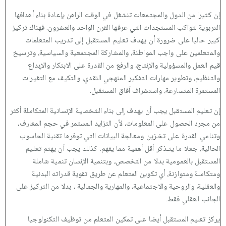
إن كثيرا من الدول والمجتمعات تنشغل في الوقت الراهن بإعادة بناء أهدافها
التربوية لتواكب المستجدات التي عرفها القرن الواحد والعشرون. فهناك تركيز
كبير حاليا على ضرورة أن يهدف تعليم المستقبل إلى تدريب المتعلمات
والمتعلمين على واجب المواطنة، والمشاركة المجتمعية والسياسية، وترسيخ
قيم العمل والمسؤولية والإنتاج، والرفع من القدرة على الابتكار والإبداع
والتنظيم، وتطوير مهارات التفكير المنهجي النقدي، والتكيف مع التغيرات
المستمرة المتسارعة، واستشراف آفاق المستقبل.
إن تعليم المستقبل يجب أن يهدف إلى بناء الشخصية الإنسانية المتكاملة أكثر
من مجرد الحصول على المعلومات، لأن التزايد المستمر في حجم المعارف،
وتنامي القدرة على تخـزين ومعالجة البيانات التي توفرها تقنية الحاسوب
الحالية، جعلا ما يتـذكر أقل أهمية مما يفهم. كذلك يجب أن يهتم تعليم
المستقبل بالعمومية بدلا من التخصص، وبتنمية الإنسان تنمية شاملة
ومتكاملة ومتوازنة، أي تكوين المتعلم عن طريق تقوية قدراته البدنية
والعقلية، والروحية والاجتماعية، والمهارية والجمالية ، بدلا من التركيز على
الجانب العقلي فقط.
يركز تعليم المستقبل أيضا على تمكين المتعلم من توظيف التكنولوجيا