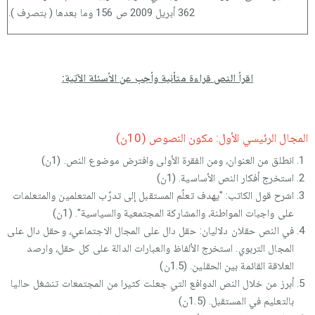
362 أبريل 2009 ص 156 وما بعدها ( بتصرف ).
اقرأ النص قراءة متأنية وأجب عن الأسئلة الآتية:
المجال الرئيسي الأول: مكون النصوص (10ن)
انطلق من العنوان، ومن الفقرة الأولى وافترض موضوع النص. (1ن)
استخرج أفكار النص الأساسية. (1ن)
اشرح قول الكاتب: "يهدف تعلٌم المستقبل إلى تدرٌب المتعلمين والمتعلمات
على واجبات المواطنة، والمشاركة المجتمعية والسياسية". (1ن)
في النص حقلان دلاليان: حقل دال على المجال الاجتماعي، وحقل دال على
المجال التربوي. استخرج الألفاظ والعبارات الدالة على كل حقل، وارصد
العلاقة القائمة بين الحقلين. (1.5ن)
أبرز من خلال النص الدوافع التي جعلت كثيرا من المجتمعات تنشغل حاليا
بالتعليم في المستقبل. (1.5ن)