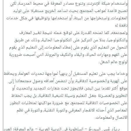
واستخدام شبكة الإنترنت، وتنوع مصادر المعرفة في محيط المدرسة، لكي
تصبح قاعدة لمواهب المجتمع، بحيث تساعد الخريج مستقبلا على توليد
المعلومات، واستخراجها من البيئة، أو استخدامها وتوظيفها في شكل خدمات
نافعة له
ولمجتمعه، كما تمنحه القـدرة على توقـع عـمله نتيجة تغـير المعارف
والتكنولوجيا، بدلا من التركيز على التكنولوجيا الحالية، وذلك عن طريق
التحول من التعليم الذي يقوم على إعطاء المعلومات، إلى التعليم الذي يقوم
على الفهم ومهارات الحياة، والبقاء والتكيف والمرونة، التي أصبحت ضرورية
لولوج عالم الشغل..
وختاما يجب على تعليم المستقبل أن يتهيأ لمواجهة تحديات العولمة، ويحافظ
على الهوية والخصوصية الثقافية، وأن تتضمن أهدافه وصول مجتمعاتنا إلى
موقع أكثر تقدما بين البشر، فلايجوز تحت شعارات التجديد والتحديث أو
التطوير والعـصـرنة جعـل التعليم وسيلة للتبعية الثقافية، بل يجب الحفاظ
على الخصوصيات الثقافية للمجتمع، مع ضرورة مواكبتها لمتطلبات التطور
المعاصر الذي أحدثه الانفجار المعرفي والثورة التقنية، والثورة في نظم
الاتصال والمعلومات.
د.يزٌد عٌسى السورطً – السلطوية في التربية العربية – عالم المعرفة؛ العدد