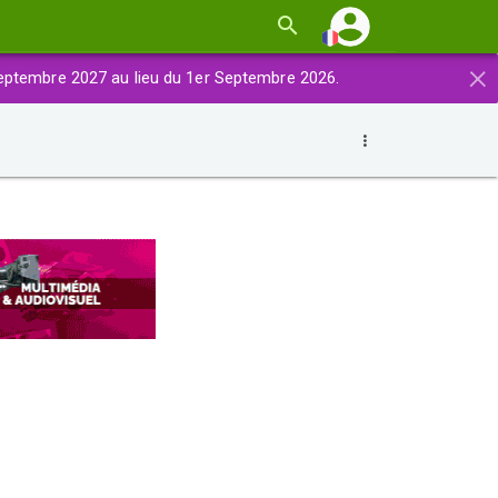
×
eptembre 2027 au lieu du 1er Septembre 2026.