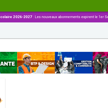
colaire 2026-2027
: Les nouveaux abonnements expirent le 1er S