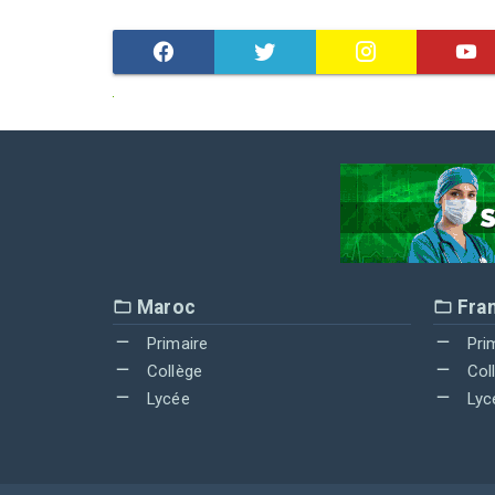
Maroc
Fra
Primaire
Pri
Collège
Col
Lycée
Lyc