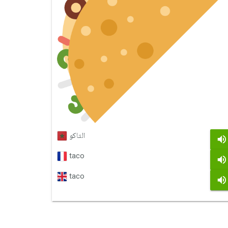
التاكو
taco
taco