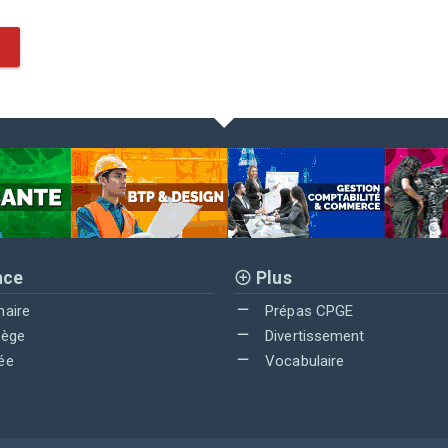
nce
Plus
maire
Prépas CPGE
lège
Divertissement
ée
Vocabulaire