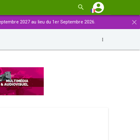
×
eptembre 2027 au lieu du 1er Septembre 2026.