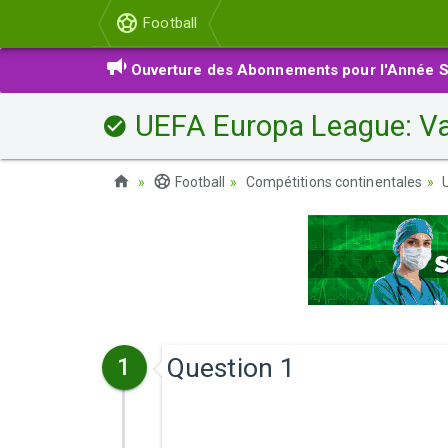
Football
Ouverture des Abonnements pour l'Année S
UEFA Europa League: V
Football
Compétitions continentales
Question 1
1