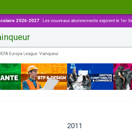
colaire 2026-2027
: Les nouveaux abonnements expirent le 1er S
ainqueur
UEFA Europa League: Vainqueur
2011