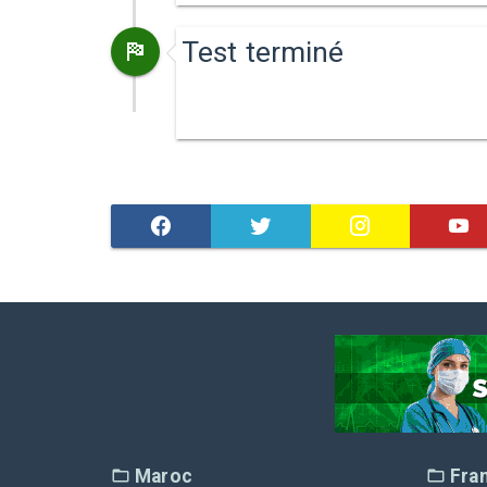
Test terminé
Maroc
Fra