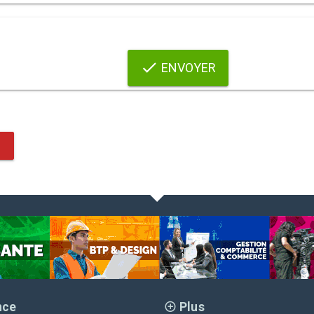
ENVOYER
nce
Plus