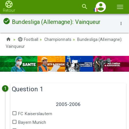
Basc
Retour
la
Bundesliga (Allemagne): Vainqueur
navi
Football
Championnats
Bundesliga (Allemagne):
Vainqueur
Question 1
1
2005-2006
FC Kaiserslautern
Bayern Munich