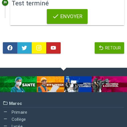
Test terminé
ENVOYER
RETOUR
Maroc
Primaire
Collège
Lycée