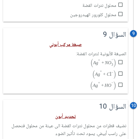
محلول نترات الفضة
محلول كلورور الهيدروجين
السؤال 9
9
صيغة مركب أيوني
الصيغة الأيونية لنترات الفضة:
A
g
+
+
N
O
3
-
(
)
−
+
A
g
+
N
O
3
A
g
+
+
C
l
-
(
)
+
l
−
A
g
+
C
A
g
+
+
H
O
-
(
)
+
−
A
g
+
H
O
السؤال 10
10
تحديد أيون
نضيف قطرات من محلول نترات الفضة الى عينة من محلول فنحصل
على راسب أبيض، يسود تحت تأثير الضوء