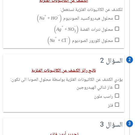
الكشف عن الكاتيونات الفلزية
للكشف عن الكاتيونات الفلزية نستعمل:
N
a
+
+
H
O
-
(
)
+
−
محلول هيدروكسيد الصوديوم
N
a
+
H
O
A
g
+
+
N
O
3
-
(
)
−
+
محلول نترات الفضة
A
g
+
N
O
3
N
a
+
+
C
l
-
(
)
+
l
−
محلول كلورور الصوديوم
N
a
+
C
السؤال 2
2
ناتج رائز الكشف عن الكاتيونات الفلزية
يؤدي الكشف عن الكاتيونات الفلزية بواسطة محلول الصودا الى تكون:
غاز ثنائي الهيدروجين
راسب ملون
فلز
السؤال 3
3
تحديد أيون فلزي