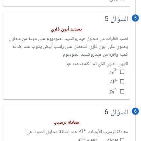
السؤال 5
5
تحديد أيون فلزي
نصب قطرات من محلول هيدروكسيد الصوديوم على عينة من محلول
يحتوي على أيون فلزي، فنحصل على راسب أبيض يذوب عند إضافة
كمية وافرة من هيدروكسيد الصوديوم
الأيون الفلزي الذي تم الكشف عنه هو:
F
e
3
+
3
+
F
e
A
l
3
+
l
3
+
A
Z
n
2
+
2
+
Z
n
السؤال 6
6
معادلة ترسيب
A
l
3
+
l
3
+
معادلة ترسيب الأيونات
عند إضافة محلول الصودا هي:
A
A
l
3
+
+
H
O
-
→
A
l
O
H
−
l
l
3
+
A
+
H
O
→
A
O
H