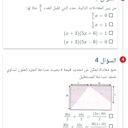
6
5
6
من بين المعادلات التالية، حدد التي تقبل العدد
حلا لها
5
6
5
x
=
0
6
=
0
x
5
5
6
x
=
1
5
=
1
x
6
(
x
+
3
)
(
5
x
+
6
)
=
1
(
+
3
)
(
5
+
6
)
=
1
x
x
(
x
+
3
)
(
5
x
-
6
)
=
0
(
+
3
)
(
5
−
6
)
=
0
x
x
السؤال 4
4
ضع معادلة تمكن من تحديد قيمة x بحيث مساحة الجزء الملون تساوي
نصف مساحة المستطيل
30
x
2
+
10
x
2
=
2
x
+
80
2
(
2
+
80
)
x
30
10
x
x
+
=
2
2
2
30
x
2
+
10
x
2
=
30
x
+
10
2
30
(
+
10
)
x
30
10
x
x
+
=