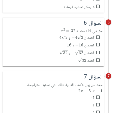
لا يمكن تحديد قيمة x
السؤال 6
6
x
2
=
32
ℝ
R
2
=
32
حل في
المعادلة
x
4
2
-
4
2
√
√
4
2
−
4
2
العددان
و
16
-
16
16
−
16
العددان
و
32
-
32
√
√
32
−
32
العددان
و
32
√
32
العدد
السؤال 7
7
حدد من بين الأعداد التالية، تلك التي تحقق المتراجحة
2
x
-
5
<
-
1
2
−
5
<
−
1
x
1-
1
2