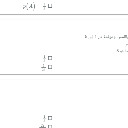
p
(
A
)
=
3
5
(
)
3
=
p
A
5
س
 هو 5
1
5
1
5
2
25
2
25
1
5
1
5
22
145
22