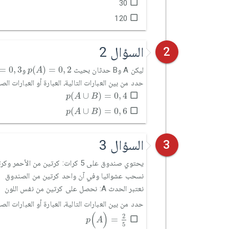
30
120
السؤال 2
2
0
,
3
p
(
A
)
=
0
,
2
=
0
,
3
(
)
=
0
,
2
ليكن A وB حدثان بحيث
و
p
A
حدد من بين العبارات التالية، العبارة أو العبارات ال
p
(
A
∪
B
)
=
0
,
4
(
∪
)
=
0
,
4
p
A
B
p
(
A
∪
B
)
=
0
,
6
(
∪
)
=
0
,
6
p
A
B
السؤال 3
3
يحتوي صندوق على 5 كرات: كرتين من الأحمر وكرتين من الأخضر وكرة بيضاء
نسحب عشوائيا وفي آن واحد كرتين من الصندوق
نعتبر الحدث A: نحصل على كرتين من نفس اللون
حدد من بين العبارات التالية، العبارة أو العبارات ال
p
(
A
)
=
2
5
(
)
2
=
p
A
5