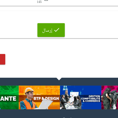
145
إرسال