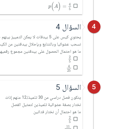
p
(
A
)
=
4
5
(
)
4
=
p
A
5
السؤال 4
4
يحتوي كيس على 5 بيدقات لا يمكن التمييز بينهم باللمس، ومرقمة من 1 إلى 5
نسحب عشوائيا وبالتتابع وبإحلال بيدقتين من الكي
ما هو احتمال الحصول على بيدقتين مجموع رقميهما
2
5
2
5
4
25
4
25
السؤال 5
5
يتكون فصل دراسي من 30 تلميذا،12 منهم إناث
نختار بصفة عشوائية تلميذين لتمثيل الفصل
ما هو احتمال أن نختار فتاتين
2
5
2
5
11
435
11